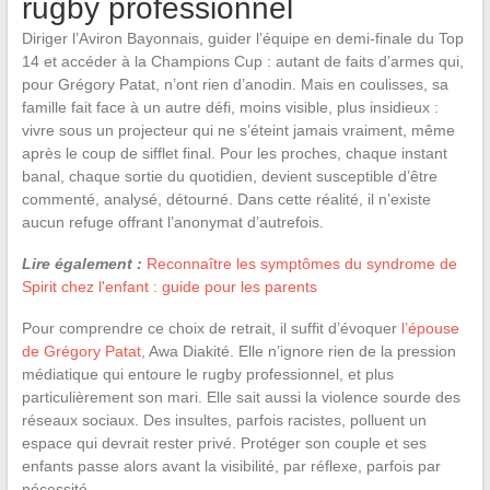
rugby professionnel
Diriger l’Aviron Bayonnais, guider l’équipe en demi-finale du Top
14 et accéder à la Champions Cup : autant de faits d’armes qui,
pour Grégory Patat, n’ont rien d’anodin. Mais en coulisses, sa
famille fait face à un autre défi, moins visible, plus insidieux :
vivre sous un projecteur qui ne s’éteint jamais vraiment, même
après le coup de sifflet final. Pour les proches, chaque instant
banal, chaque sortie du quotidien, devient susceptible d’être
commenté, analysé, détourné. Dans cette réalité, il n’existe
aucun refuge offrant l’anonymat d’autrefois.
Lire également :
Reconnaître les symptômes du syndrome de
Spirit chez l'enfant : guide pour les parents
Pour comprendre ce choix de retrait, il suffit d’évoquer
l’épouse
de Grégory Patat
, Awa Diakité. Elle n’ignore rien de la pression
médiatique qui entoure le rugby professionnel, et plus
particulièrement son mari. Elle sait aussi la violence sourde des
réseaux sociaux. Des insultes, parfois racistes, polluent un
espace qui devrait rester privé. Protéger son couple et ses
enfants passe alors avant la visibilité, par réflexe, parfois par
nécessité.