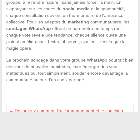
groupe, à le rendre naturel, sans jamais forcer la main. En
s’appuyant sur les codes du
social media
et la spontanéité,
chaque consultation devient un thermomètre de l’ambiance
collective. Pour les adeptes du
marketing
communautaire, les
sondages WhatsApp
offrent un baromètre en temps réel :
chaque vote révèle une tendance, chaque silence ouvre une
piste d’amélioration. Tester, observer, ajuster : c’est là que la
magie opère.
Le prochain sondage dans votre groupe WhatsApp pourrait bien
dessiner de nouvelles habitudes, faire émerger des voix
inattendues ou, tout simplement, souder encore davantage la
communauté autour d’un choix partagé.
←
Découvrez comment l’accompagnement et le coaching
professionnel boostent vos compétences au travail
Idées et conseils pour transformer votre espace extérieur en
jardin de rêve
→