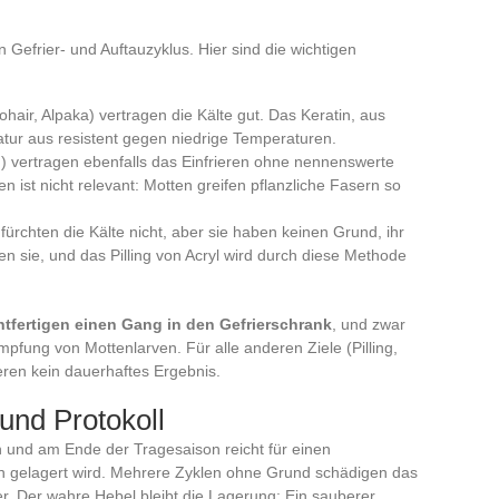
n Gefrier- und Auftauzyklus. Hier sind die wichtigen
air, Alpaka) vertragen die Kälte gut. Das Keratin, aus
tur aus resistent gegen niedrige Temperaturen.
) vertragen ebenfalls das Einfrieren ohne nennenswerte
ist nicht relevant: Motten greifen pflanzliche Fasern so
fürchten die Kälte nicht, aber sie haben keinen Grund, ihr
n sie, und das Pilling von Acryl wird durch diese Methode
htfertigen einen Gang in den Gefrierschrank
, und zwar
pfung von Mottenlarven. Für alle anderen Ziele (Pilling,
ieren kein dauerhaftes Ergebnis.
und Protokoll
 und am Ende der Tragesaison reicht für einen
en gelagert wird. Mehrere Zyklen ohne Grund schädigen das
ter. Der wahre Hebel bleibt die Lagerung: Ein sauberer,