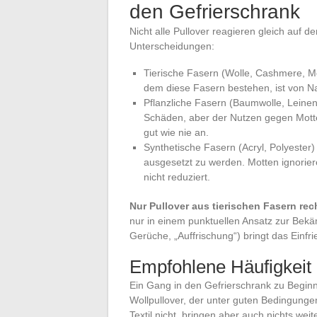
den Gefrierschrank
Nicht alle Pullover reagieren gleich auf de
Unterscheidungen:
Tierische Fasern (Wolle, Cashmere, Moh
dem diese Fasern bestehen, ist von Na
Pflanzliche Fasern (Baumwolle, Leinen
Schäden, aber der Nutzen gegen Motten 
gut wie nie an.
Synthetische Fasern (Acryl, Polyester) 
ausgesetzt zu werden. Motten ignoriere
nicht reduziert.
Nur Pullover aus tierischen Fasern rec
nur in einem punktuellen Ansatz zur Bekäm
Gerüche, „Auffrischung“) bringt das Einfr
Empfohlene Häufigkeit 
Ein Gang in den Gefrierschrank zu Beginn
Wollpullover, der unter guten Bedingung
Textil nicht, bringen aber auch nichts wei