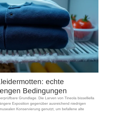
leidermotten: echte
trengen Bedingungen
erprüfbare Grundlage. Die Larven von Tineola bisselliella
längere Exposition gegenüber ausreichend niedrigen
 musealen Konservierung genutzt, um befallene alte