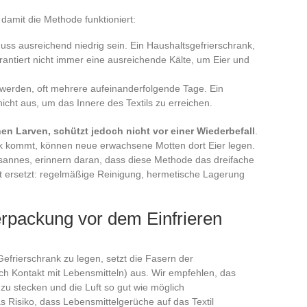
damit die Methode funktioniert:
ss ausreichend niedrig sein. Ein Haushaltsgefrierschrank,
arantiert nicht immer eine ausreichende Kälte, um Eier und
 werden, oft mehrere aufeinanderfolgende Tage. Ein
nicht aus, um das Innere des Textils zu erreichen.
en Larven, schützt jedoch nicht vor einer Wiederbefall
.
nk kommt, können neue erwachsene Motten dort Eier legen.
aysannes, erinnern daran, dass diese Methode das dreifache
t ersetzt: regelmäßige Reinigung, hermetische Lagerung
.
erpackung vor dem Einfrieren
Gefrierschrank zu legen, setzt die Fasern der
rch Kontakt mit Lebensmitteln) aus. Wir empfehlen, das
 zu stecken und die Luft so gut wie möglich
s Risiko, dass Lebensmittelgerüche auf das Textil