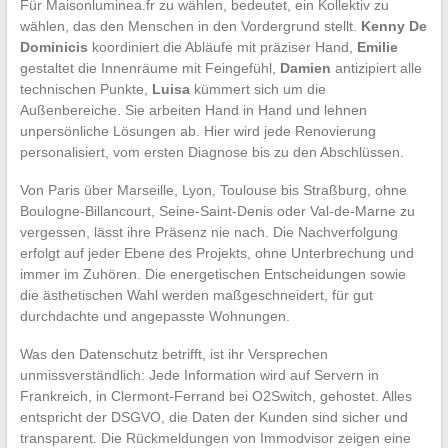
Für Maisonluminea.fr zu wählen, bedeutet, ein Kollektiv zu
wählen, das den Menschen in den Vordergrund stellt.
Kenny De
Dominicis
koordiniert die Abläufe mit präziser Hand,
Emilie
gestaltet die Innenräume mit Feingefühl,
Damien
antizipiert alle
technischen Punkte,
Luisa
kümmert sich um die
Außenbereiche. Sie arbeiten Hand in Hand und lehnen
unpersönliche Lösungen ab. Hier wird jede Renovierung
personalisiert, vom ersten Diagnose bis zu den Abschlüssen.
Von Paris über Marseille, Lyon, Toulouse bis Straßburg, ohne
Boulogne-Billancourt, Seine-Saint-Denis oder Val-de-Marne zu
vergessen, lässt ihre Präsenz nie nach. Die Nachverfolgung
erfolgt auf jeder Ebene des Projekts, ohne Unterbrechung und
immer im Zuhören. Die energetischen Entscheidungen sowie
die ästhetischen Wahl werden maßgeschneidert, für gut
durchdachte und angepasste Wohnungen.
Was den Datenschutz betrifft, ist ihr Versprechen
unmissverständlich: Jede Information wird auf Servern in
Frankreich, in Clermont-Ferrand bei O2Switch, gehostet. Alles
entspricht der DSGVO, die Daten der Kunden sind sicher und
transparent. Die Rückmeldungen von Immodvisor zeigen eine