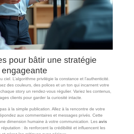
s pour bâtir une stratégie
t engageante
ciel. L’algorithme privilégie la constance et l’authenticité.
sez des couleurs, des polices et un ton qui incarnent votre
chaque story un rendez-vous régulier. Variez les contenus,
ages clients pour garder la curiosité intacte.
pas à la simple publication. Allez à la rencontre de votre
répondez aux commentaires et messages privés. Cette
e une dimension humaine à votre communication. Les
avis
éputation : ils renforcent la crédibilité et influencent les
s et gérez les critiques avec sérieux.