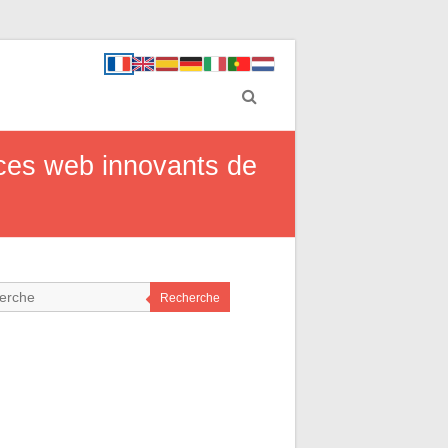
ices web innovants de
Recherche