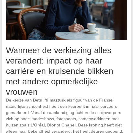
Wanneer de verkiezing alles
verandert: impact op haar
carrière en kruisende blikken
met andere opmerkelijke
vrouwen
De keuze van
Betul Yilmazturk
als figuur van de Franse
natuurlijke schoonheid heeft een keerpunt in haar parcours
gemarkeerd. Vanaf de aankondiging richten de schijnwerpers
zich op haar: modeshows, fotoshoots, samenwerkingen met
huizen zoals
L’Oréal
,
Dior
of
Chanel
. Deze kroning heeft niet
alleen haar bekendheid veranderd; het heeft deuren geopend,