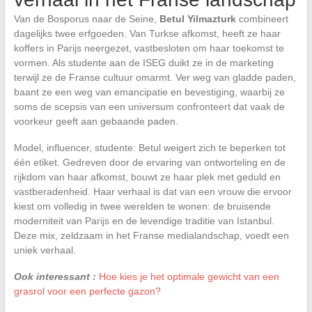
Van de Bosporus naar de Seine,
Betul Yilmazturk
combineert
dagelijks twee erfgoeden. Van Turkse afkomst, heeft ze haar
koffers in Parijs neergezet, vastbesloten om haar toekomst te
vormen. Als studente aan de ISEG duikt ze in de marketing
terwijl ze de Franse cultuur omarmt. Ver weg van gladde paden,
baant ze een weg van emancipatie en bevestiging, waarbij ze
soms de scepsis van een universum confronteert dat vaak de
voorkeur geeft aan gebaande paden.
Model, influencer, studente: Betul weigert zich te beperken tot
één etiket. Gedreven door de ervaring van ontworteling en de
rijkdom van haar afkomst, bouwt ze haar plek met geduld en
vastberadenheid. Haar verhaal is dat van een vrouw die ervoor
kiest om volledig in twee werelden te wonen: de bruisende
moderniteit van Parijs en de levendige traditie van Istanbul.
Deze mix, zeldzaam in het Franse medialandschap, voedt een
uniek verhaal.
Ook interessant :
Hoe kies je het optimale gewicht van een
grasrol voor een perfecte gazon?