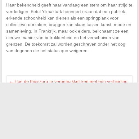
Haar bekendheid geeft haar vandaag een stem om haar strijd te
verdedigen. Betul Yilmazturk herinnert eraan dat een publiek
erkende schoonheid kan dienen als een springplank voor
collectieve oorzaken, bruggen kan slaan tussen kunst, mode en
samenleving. In Frankrijk, maar ook elders, belichaamt ze een
nieuwe manier van betrokkenheid en het verschuiven van
grenzen. De toekomst zal worden geschreven onder het oog
van degenen die het status quo weigeren.
←
Hoe de thuiszorg te vergemakkelijken met een verbinding
naar Netsoins Domusvi
Alles wat je moet weten over de Fazekas 2 classificatie en de
belangrijkste symptomen
→
Zoeken