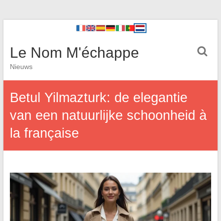
Le Nom M'échappe
Nieuws
Betul Yilmazturk: de elegantie
van een natuurlijke schoonheid à
la française