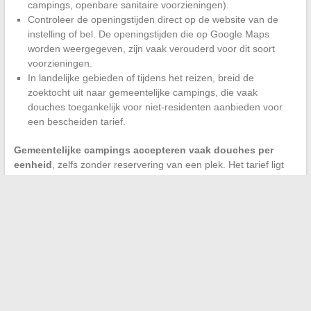
campings, openbare sanitaire voorzieningen).
Controleer de openingstijden direct op de website van de
instelling of bel. De openingstijden die op Google Maps
worden weergegeven, zijn vaak verouderd voor dit soort
voorzieningen.
In landelijke gebieden of tijdens het reizen, breid de
zoektocht uit naar gemeentelijke campings, die vaak
douches toegankelijk voor niet-residenten aanbieden voor
een bescheiden tarief.
Gemeentelijke campings accepteren vaak douches per
eenheid
, zelfs zonder reservering van een plek. Het tarief ligt
doorgaans onder dat van een toegang tot een zwembad.
Het netwerk van openbare douches in Frankrijk blijft
gefragmenteerd en ongelijk gedocumenteerd. De combinatie
van een gespecialiseerde cartografische tool, een directe
verificatie bij de gemeente en een reflex “gemeentelijk
zwembad” dekt de grote meerderheid van de situaties, of het nu
gaat om een incidentele behoefte tijdens het reizen of een meer
regelmatige noodzaak.