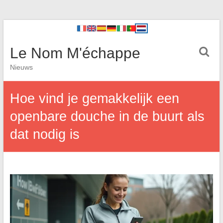
Le Nom M'échappe
Nieuws
Hoe vind je gemakkelijk een
openbare douche in de buurt als
dat nodig is