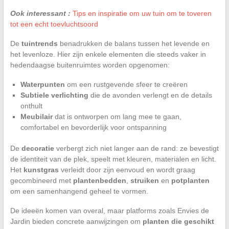
Ook interessant :
Tips en inspiratie om uw tuin om te toveren
tot een echt toevluchtsoord
De
tuintrends
benadrukken de balans tussen het levende en
het levenloze. Hier zijn enkele elementen die steeds vaker in
hedendaagse buitenruimtes worden opgenomen:
Waterpunten
om een rustgevende sfeer te creëren
Subtiele verlichting
die de avonden verlengt en de details
onthult
Meubilair
dat is ontworpen om lang mee te gaan,
comfortabel en bevorderlijk voor ontspanning
De
decoratie
verbergt zich niet langer aan de rand: ze bevestigt
de identiteit van de plek, speelt met kleuren, materialen en licht.
Het
kunstgras
verleidt door zijn eenvoud en wordt graag
gecombineerd met
plantenbedden
,
struiken
en
potplanten
om een samenhangend geheel te vormen.
De ideeën komen van overal, maar platforms zoals Envies de
Jardin bieden concrete aanwijzingen om
planten die geschikt