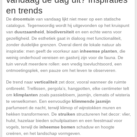
en trends
De
droomtuin
van vandaag lijkt niet meer op een statische
catalogus. Tegenwoordig wordt hij uitgevonden op het kruispunt
van
duurzaamheid
,
biodiversiteit
en een echte wens voor
gezelligheid. De esthetiek gaat in dialoog met functionaliteit,
zonder duidelijke grenzen. Overal dient de lokale natuur als
inspiratie: men geeft de voorkeur aan
inheemse planten
, die
weinig onderhoud vereisen en gastvrij zijn voor de fauna. De
tuin vervult meerdere rollen: een vredig toevluchtsoord, een
ontmoetingsplek, een pauze om het leven te observeren.
De trend naar
verticaliteit
zet door, vooral wanneer de ruimte
ontbreekt. Trellissen, pergola’s, hangpotten, elke centimeter telt
om
klimplanten
zoals passiebloem, jasmijn, clematis of wisteria
te verwelkomen. Een eenvoudige
klimmende jasmijn
parfumeert de nacht, terwijl klimop of wijnstokken muren en
hekken transformeren. De
struiken
structureren het decor: vlier,
hulst, hazelaar bieden schuilplaatsen en een feestmaal voor
vogels, terwijl de
inheemse bomen
schaduw en hoogte
creëren, en het landschap vormgeven.