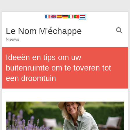
Le Nom M'échappe
Nieuws
Ideeën en tips om uw
buitenruimte om te toveren tot
een droomtuin