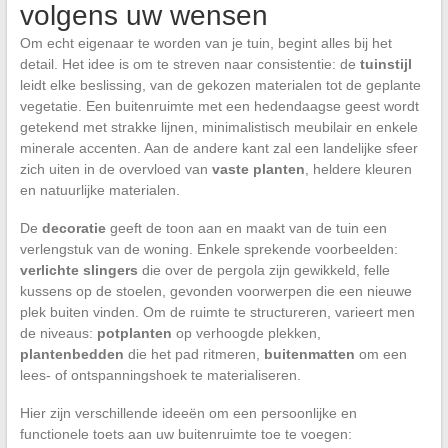
volgens uw wensen
Om echt eigenaar te worden van je tuin, begint alles bij het
detail. Het idee is om te streven naar consistentie: de
tuinstijl
leidt elke beslissing, van de gekozen materialen tot de geplante
vegetatie. Een buitenruimte met een hedendaagse geest wordt
getekend met strakke lijnen, minimalistisch meubilair en enkele
minerale accenten. Aan de andere kant zal een landelijke sfeer
zich uiten in de overvloed van
vaste planten
, heldere kleuren
en natuurlijke materialen.
De
decoratie
geeft de toon aan en maakt van de tuin een
verlengstuk van de woning. Enkele sprekende voorbeelden:
verlichte slingers
die over de pergola zijn gewikkeld, felle
kussens op de stoelen, gevonden voorwerpen die een nieuwe
plek buiten vinden. Om de ruimte te structureren, varieert men
de niveaus:
potplanten
op verhoogde plekken,
plantenbedden
die het pad ritmeren,
buitenmatten
om een
lees- of ontspanningshoek te materialiseren.
Hier zijn verschillende ideeën om een persoonlijke en
functionele toets aan uw buitenruimte toe te voegen: