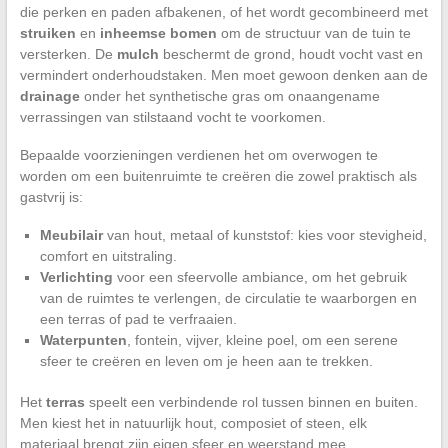
die perken en paden afbakenen, of het wordt gecombineerd met
struiken
en
inheemse bomen
om de structuur van de tuin te
versterken. De
mulch
beschermt de grond, houdt vocht vast en
vermindert onderhoudstaken. Men moet gewoon denken aan de
drainage
onder het synthetische gras om onaangename
verrassingen van stilstaand vocht te voorkomen.
Bepaalde voorzieningen verdienen het om overwogen te
worden om een buitenruimte te creëren die zowel praktisch als
gastvrij is:
Meubilair
van hout, metaal of kunststof: kies voor stevigheid,
comfort en uitstraling.
Verlichting
voor een sfeervolle ambiance, om het gebruik
van de ruimtes te verlengen, de circulatie te waarborgen en
een terras of pad te verfraaien.
Waterpunten
, fontein, vijver, kleine poel, om een serene
sfeer te creëren en leven om je heen aan te trekken.
Het
terras
speelt een verbindende rol tussen binnen en buiten.
Men kiest het in natuurlijk hout, composiet of steen, elk
materiaal brengt zijn eigen sfeer en weerstand mee.