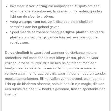
Investeer in
verlichting
die aanpasbaar is: spots om een
bloemperk te accentueren, lantaarns om te leiden, gouden
licht om de sfeer te creëren.
Voeg
waterpunten
toe, zelfs discreet, die frisheid en
sereniteit aan het geheel geven.
Speel met de seizoenen: meng
jaarlijkse planten
en
vaste
planten
om het uiterlijk van de tuin het hele jaar door te
vernieuwen.
De
verticaliteit
is waardevol wanneer de vierkante meters
ontbreken: trellissen bedekt met
klimplanten
, planken voor
kruiden, groene muren. Bij elke beslissing brengt men een
beetje meer karakter en leven in de tuin, om deze oase te
vormen waar men graag verblijft, waar natuur en gebruik zonder
moeite samenkomen. Bij het vallen van de avond, wanneer het
licht op de bladeren afneemt, onthult de tuin zijn magie, die van
een ruimte die naar uw beeld is gevormd, tussen spontaniteit en
intentie.