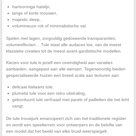
hartvormige halslijn,
lange of korte mouwen,
majestic sleep,
volumineuze rok of minimalistische val.
Spelen met lagen, zorgvuldig gedoseerde transparanties,
volumeeffecten… Tule staat alle audaces toe, van de meest
klassieke creaties tot de meest avant-gardistische modellen.
Kiezen voor tule is jezelf een oneindigheid aan variaties
aanbieden, aangepast aan alle wensen. Tegenwoordig bieden
gespecialiseerde huizen een breed scala aan texturen aan:
delicaat Italiaans tule,
plumetis tule voor een retro uitstraling,
geborduurd tule verfraaid met parels of pailletten die het licht
vangt.
De tule trouwjurk emancipeert zich van het traditionele register
en wordt een speelterrein voor ontwerpers en de belofte van
een model dat het beeld van elke bruid weerspiegelt.