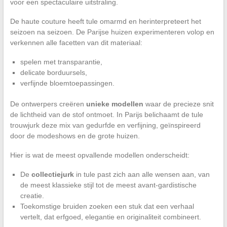
voor een spectaculaire uitstraling.
De haute couture heeft tule omarmd en herinterpreteert het
seizoen na seizoen. De Parijse huizen experimenteren volop en
verkennen alle facetten van dit materiaal:
spelen met transparantie,
delicate borduursels,
verfijnde bloemtoepassingen.
De ontwerpers creëren
unieke modellen
waar de precieze snit
de lichtheid van de stof ontmoet. In Parijs belichaamt de tule
trouwjurk deze mix van gedurfde en verfijning, geïnspireerd
door de modeshows en de grote huizen.
Hier is wat de meest opvallende modellen onderscheidt:
De
collectiejurk
in tule past zich aan alle wensen aan, van
de meest klassieke stijl tot de meest avant-gardistische
creatie.
Toekomstige bruiden zoeken een stuk dat een verhaal
vertelt, dat erfgoed, elegantie en originaliteit combineert.