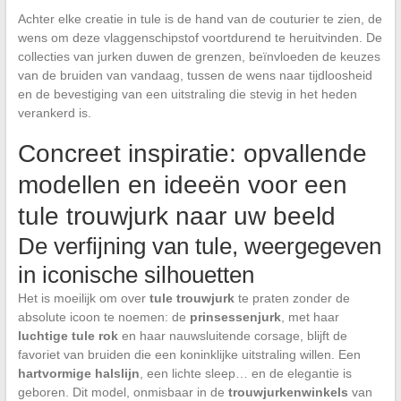
Achter elke creatie in tule is de hand van de couturier te zien, de
wens om deze vlaggenschipstof voortdurend te heruitvinden. De
collecties van jurken duwen de grenzen, beïnvloeden de keuzes
van de bruiden van vandaag, tussen de wens naar tijdloosheid
en de bevestiging van een uitstraling die stevig in het heden
verankerd is.
Concreet inspiratie: opvallende
modellen en ideeën voor een
tule trouwjurk naar uw beeld
De verfijning van tule, weergegeven
in iconische silhouetten
Het is moeilijk om over
tule trouwjurk
te praten zonder de
absolute icoon te noemen: de
prinsessenjurk
, met haar
luchtige tule rok
en haar nauwsluitende corsage, blijft de
favoriet van bruiden die een koninklijke uitstraling willen. Een
hartvormige halslijn
, een lichte sleep… en de elegantie is
geboren. Dit model, onmisbaar in de
trouwjurkenwinkels
van