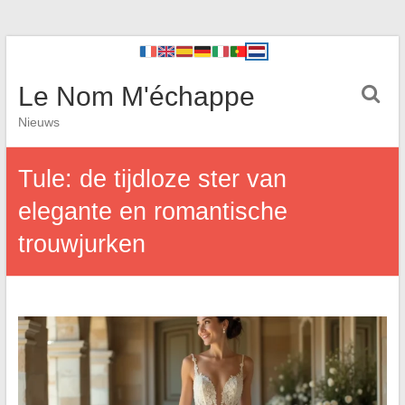
Le Nom M'échappe
Nieuws
Tule: de tijdloze ster van
elegante en romantische
trouwjurken