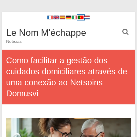
Le Nom M'échappe
Notícias
Como facilitar a gestão dos
cuidados domiciliares através de
uma conexão ao Netsoins
Domusvi