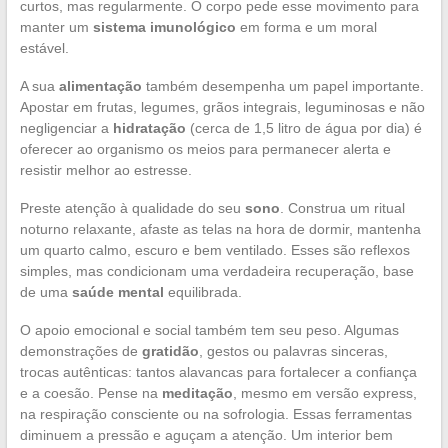
curtos, mas regularmente. O corpo pede esse movimento para
manter um
sistema imunológico
em forma e um moral
estável.
A sua
alimentação
também desempenha um papel importante.
Apostar em frutas, legumes, grãos integrais, leguminosas e não
negligenciar a
hidratação
(cerca de 1,5 litro de água por dia) é
oferecer ao organismo os meios para permanecer alerta e
resistir melhor ao estresse.
Preste atenção à qualidade do seu
sono
. Construa um ritual
noturno relaxante, afaste as telas na hora de dormir, mantenha
um quarto calmo, escuro e bem ventilado. Esses são reflexos
simples, mas condicionam uma verdadeira recuperação, base
de uma
saúde mental
equilibrada.
O apoio emocional e social também tem seu peso. Algumas
demonstrações de
gratidão
, gestos ou palavras sinceras,
trocas autênticas: tantos alavancas para fortalecer a confiança
e a coesão. Pense na
meditação
, mesmo em versão express,
na respiração consciente ou na sofrologia. Essas ferramentas
diminuem a pressão e aguçam a atenção. Um interior bem