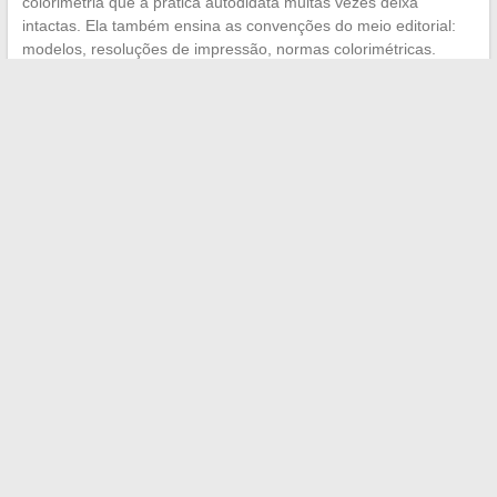
colorimetria que a prática autodidata muitas vezes deixa
intactas. Ela também ensina as convenções do meio editorial:
modelos, resoluções de impressão, normas colorimétricas.
O percurso mais comum combina uma base autodidata sólida
com uma formação direcionada, seja ela com diploma ou na
forma de cursos pontuais.
O autodidata que recusa qualquer
formação formal muitas vezes se priva de ferramentas
técnicas precisas
, não de talento.
O mercado de ilustração evolui para perfis híbridos, capazes de
trabalhar tanto em tradicional quanto em digital, em suportes
impressos e em conteúdos interativos. Manter um caderno de
esboços em papel enquanto domina uma mesa digitalizadora e
um software de desenho vetorial continua sendo a combinação
mais procurada por editores e estúdios.
←
As melhores estratégias de coaching para líderes:
métodos e dicas práticas