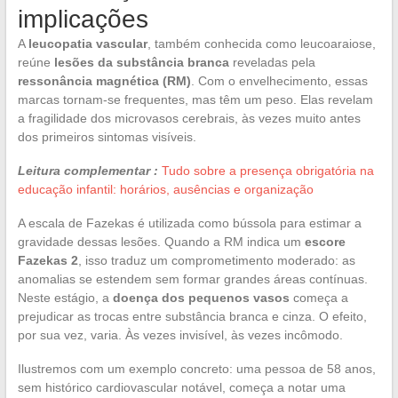
implicações
A
leucopatia vascular
, também conhecida como leucoaraiose,
reúne
lesões da substância branca
reveladas pela
ressonância magnética (RM)
. Com o envelhecimento, essas
marcas tornam-se frequentes, mas têm um peso. Elas revelam
a fragilidade dos microvasos cerebrais, às vezes muito antes
dos primeiros sintomas visíveis.
Leitura complementar :
Tudo sobre a presença obrigatória na
educação infantil: horários, ausências e organização
A escala de Fazekas é utilizada como bússola para estimar a
gravidade dessas lesões. Quando a RM indica um
escore
Fazekas 2
, isso traduz um comprometimento moderado: as
anomalias se estendem sem formar grandes áreas contínuas.
Neste estágio, a
doença dos pequenos vasos
começa a
prejudicar as trocas entre substância branca e cinza. O efeito,
por sua vez, varia. Às vezes invisível, às vezes incômodo.
Ilustremos com um exemplo concreto: uma pessoa de 58 anos,
sem histórico cardiovascular notável, começa a notar uma