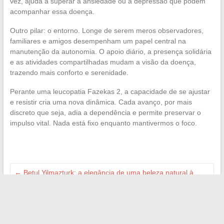
vez, ajuda a superar a ansiedade ou a depressão que podem
acompanhar essa doença.
Outro pilar: o entorno. Longe de serem meros observadores,
familiares e amigos desempenham um papel central na
manutenção da autonomia. O apoio diário, a presença solidária
e as atividades compartilhadas mudam a visão da doença,
trazendo mais conforto e serenidade.
Perante uma leucopatia Fazekas 2, a capacidade de se ajustar
e resistir cria uma nova dinâmica. Cada avanço, por mais
discreto que seja, adia a dependência e permite preservar o
impulso vital. Nada está fixo enquanto mantivermos o foco.
←
Betul Yilmazturk: a elegância de uma beleza natural à
francesa
Peugeot 208 GTi: como escolher o combustível ideal para
otimizar seu desempenho?
→