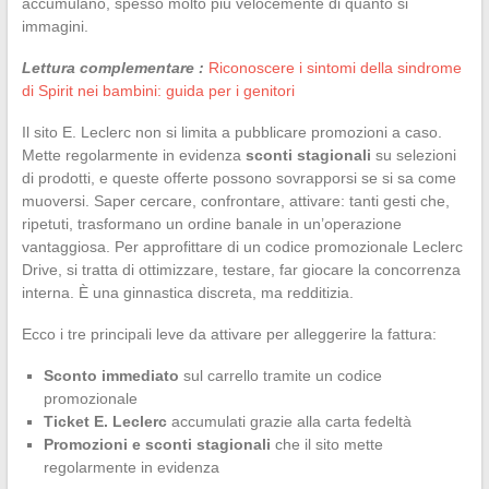
accumulano, spesso molto più velocemente di quanto si
immagini.
Lettura complementare :
Riconoscere i sintomi della sindrome
di Spirit nei bambini: guida per i genitori
Il sito E. Leclerc non si limita a pubblicare promozioni a caso.
Mette regolarmente in evidenza
sconti stagionali
su selezioni
di prodotti, e queste offerte possono sovrapporsi se si sa come
muoversi. Saper cercare, confrontare, attivare: tanti gesti che,
ripetuti, trasformano un ordine banale in un’operazione
vantaggiosa. Per approfittare di un codice promozionale Leclerc
Drive, si tratta di ottimizzare, testare, far giocare la concorrenza
interna. È una ginnastica discreta, ma redditizia.
Ecco i tre principali leve da attivare per alleggerire la fattura:
Sconto immediato
sul carrello tramite un codice
promozionale
Ticket E. Leclerc
accumulati grazie alla carta fedeltà
Promozioni e sconti stagionali
che il sito mette
regolarmente in evidenza