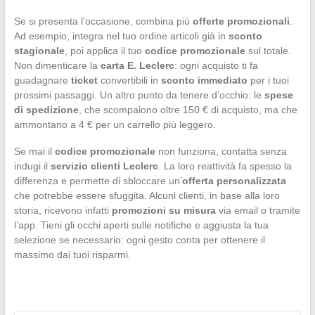
Se si presenta l’occasione, combina più
offerte promozionali
.
Ad esempio, integra nel tuo ordine articoli già in
sconto
stagionale
, poi applica il tuo
codice promozionale
sul totale.
Non dimenticare la
carta E. Leclerc
: ogni acquisto ti fa
guadagnare
ticket
convertibili in
sconto immediato
per i tuoi
prossimi passaggi. Un altro punto da tenere d’occhio: le
spese
di spedizione
, che scompaiono oltre 150 € di acquisto, ma che
ammontano a 4 € per un carrello più leggero.
Se mai il
codice promozionale
non funziona, contatta senza
indugi il
servizio clienti Leclerc
. La loro reattività fa spesso la
differenza e permette di sbloccare un’
offerta personalizzata
che potrebbe essere sfuggita. Alcuni clienti, in base alla loro
storia, ricevono infatti
promozioni su misura
via email o tramite
l’app. Tieni gli occhi aperti sulle notifiche e aggiusta la tua
selezione se necessario: ogni gesto conta per ottenere il
massimo dai tuoi risparmi.