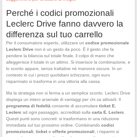
Perché i codici promozionali
Leclerc Drive fanno davvero la
differenza sul tuo carrello
Per il consumatore esperto, utilizzare un
codice promozionale
Leclerc Drive
non è un gesto da poco. È il gesto che fa
pendere la bilancia sul totale finale, il colpo di mano che
alleggerisce il totale in un attimo. Si inserisce la combinazione, e
lo sconto appare, senza trattative né manovre oscure. In un
contesto in cui i prezzi quotidiani schizzano, ogni euro
risparmiato si trasforma in una vittoria alla cassa.
Ma la strategia non si ferma a un semplice sconto. Leclerc Drive
dispiega un intero arsenale di vantaggi per chi sa attivarli. Il
programma di fedeltà
consente di accumulare
ticket E.
Leclerc
ad ogni passaggio, accreditati sulla
carta E. Leclerc
.
Questi punti sono concreti: si trasformano in una riduzione
immediata sul tuo prossimo ordine. Combinando
codici
promozionali
,
ticket
e
offerte promozionali
, i risparmi si