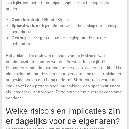
zijn bijtkracht beter te begrijpen, zijn hier de belangrijkste
punten:
Gemeten druk
: 195 tot 235 psi
Spierstructuur
: bijzonder ontwikkelde kaakspieren, stevige
onderkaak
Gedrag
: snelle grip en sterke neiging om de druk te
behouden
Het artikel « De druk van de kaak van de Malinois: wat
hondenbezitters moeten weten – Aniwal » beschrijft dit
fenomeen zonder in extremen te vervallen. Alleen erfelijkheid is
niet voldoende om deze kracht te verklaren: selectie, training en
omgeving spelen een bepalende rol. Bij de malinois wordt de
kaak zowel een professioneel hulpmiddel, een speelinstrument
als, potentieel, een wapen. Deze ambivalentie vereist constante
aandacht.
Welke risico’s en implicaties zijn
er dagelijks voor de eigenaren?
De kracht van de kaak van de malinois vormt concrete