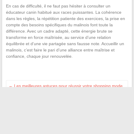
En cas de difficulté, il ne faut pas hésiter à consulter un
éducateur canin habitué aux races puissantes. La cohérence
dans les règles, la répétition patiente des exercices, la prise en
compte des besoins spécifiques du malinois font toute la
différence. Avec un cadre adapté, cette énergie brute se
transforme en force maîtrisée, au service d’une relation
équilibrée et d’une vie partagée sans fausse note. Accueillir un
malinois, c’est faire le pari d’une alliance entre maîtrise et
confiance, chaque jour renouvelée.
←
Les meilleures astuces pour réussir votre shopping mode
en ligne cette saison
Comment choisir le coupe-bordure idéal pour un jardin
impeccable toute l’année
→
Recherche