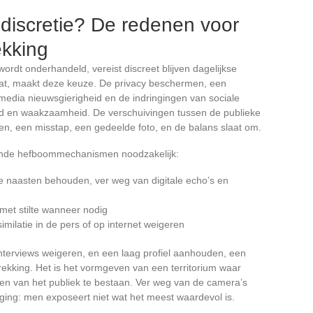
discretie? De redenen voor
ekking
wordt onderhandeld, vereist discreet blijven dagelijkse
atat, maakt deze keuze. De privacy beschermen, een
edia nieuwsgierigheid en de indringingen van sociale
id en waakzaamheid. De verschuivingen tussen de publieke
en, een misstap, een gedeelde foto, en de balans slaat om.
llende hefboommechanismen noodzakelijk:
 naasten behouden, ver weg van digitale echo’s en
 met stilte wanneer nodig
imilatie in de pers of op internet weigeren
nterviews weigeren, en een laag profiel aanhouden, een
ekking. Het is het vormgeven van een territorium waar
ogen van het publiek te bestaan. Ver weg van de camera’s
tiging: men exposeert niet wat het meest waardevol is.