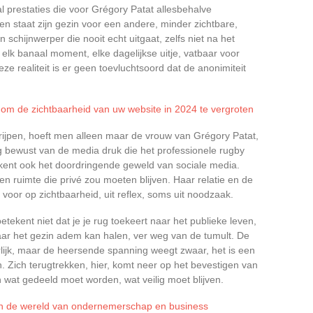
 prestaties die voor Grégory Patat allesbehalve
n staat zijn gezin voor een andere, minder zichtbare,
 schijnwerper die nooit echt uitgaat, zelfs niet na het
t elk banaal moment, elke dagelijkse uitje, vatbaar voor
e realiteit is er geen toevluchtsoord dat de anonimiteit
om de zichtbaarheid van uw website in 2024 te vergroten
ijpen, hoeft men alleen maar de vrouw van Grégory Patat,
dig bewust van de media druk die het professionele rugby
kent ook het doordringende geweld van sociale media.
en ruimte die privé zou moeten blijven. Haar relatie en de
oor op zichtbaarheid, uit reflex, soms uit noodzaak.
ekent niet dat je je rug toekeert naar het publieke leven,
ar het gezin adem kan halen, ver weg van de tumult. De
lijk, maar de heersende spanning weegt zwaar, het is een
. Zich terugtrekken, hier, komt neer op het bevestigen van
en wat gedeeld moet worden, wat veilig moet blijven.
in de wereld van ondernemerschap en business