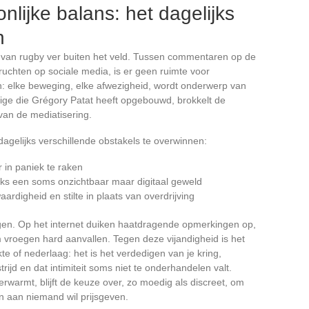
lijke balans: het dagelijks
n
cht van rugby ver buiten het veld. Tussen commentaren op de
eruchten op sociale media, is er geen ruimte voor
an: elke beweging, elke afwezigheid, wordt onderwerp van
stige die Grégory Patat heeft opgebouwd, brokkelt de
 van de mediatisering.
 dagelijks verschillende obstakels te overwinnen:
 in paniek te raken
nks een soms onzichtbaar maar digitaal geweld
rdigheid en stilte in plaats van overdrijving
n. Op het internet duiken haatdragende opmerkingen op,
 vroegen hard aanvallen. Tegen deze vijandigheid is het
 of nederlaag: het is het verdedigen van je kring,
rijd en dat intimiteit soms niet te onderhandelen valt.
verwarmt, blijft de keuze over, zo moedig als discreet, om
n aan niemand wil prijsgeven.