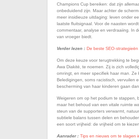
Champions Cup bereiken: dat zijn allemaal
onbeduidend zijn. Maar achter de scherme
meer insidieuze uitdaging: leven onder een
laatste fluitsignaal. Voor de naasten word
commentaar, analyse en verdraaiing. In dez
van vroeger biedt.
Verder lezen :
De beste SEO-strategieën 
Om deze keuze voor terugtrekking te begr
Awa Diakité, te noemen. Zij is zich volle
omringt, en meer specifiek haar man. Ze 
Beledigingen, soms racistisch, vervuilen e
bescherming van haar kinderen gaan dan v
Weigeren om op het podium te stappen, bet
maar het behoud van een vitale ruimte wa
steun van de supporters verwarmt, natuur
subtiele balans tussen delen en behouden
een soort vrijheid: de vrijheid om te kiez
Aanrader :
Tips en nieuws om te slagen 