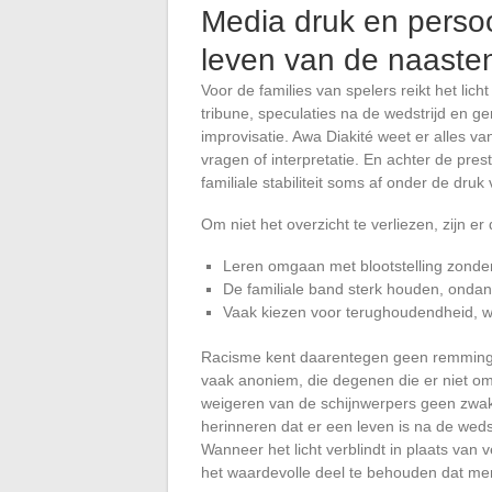
Media druk en persoon
leven van de naaste
Voor de families van spelers reikt het li
tribune, speculaties na de wedstrijd en g
improvisatie. Awa Diakité weet er alles v
vragen of interpretatie. En achter de pre
familiale stabiliteit soms af onder de druk
Om niet het overzicht te verliezen, zijn er
Leren omgaan met blootstelling zonder
De familiale band sterk houden, onda
Vaak kiezen voor terughoudendheid, waa
Racisme kent daarentegen geen remminge
vaak anoniem, die degenen die er niet om
weigeren van de schijnwerpers geen zwakte
herinneren dat er een leven is na de wedst
Wanneer het licht verblindt in plaats van 
het waardevolle deel te behouden dat me