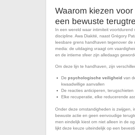
Waarom kiezen voor 
een bewuste terugtr
In een wereld waar intimiteit voortdurend 
discipline. Awa Diakité, naast Grégory P
leesbare grens handhaven tegenover de m
media: de uitdaging vraagt om vaardighe
en de intieme sfeer zijn alledaags geword
Om deze lijn te handhaven, zijn verschi
De
psychologische veiligheid
van de
kwaadwillige aanvallen
De reacties anticiperen, terugschieten
Elke recuperatie, elke reducerende ass
Onder deze omstandigheden is zwijgen, i
bewuste actie en geen eenvoudige terugtr
men eindelijk kiest om niet alleen in de 
lijkt deze keuze uiteindelijk op een beves