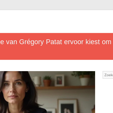
 van Grégory Patat ervoor kiest om 