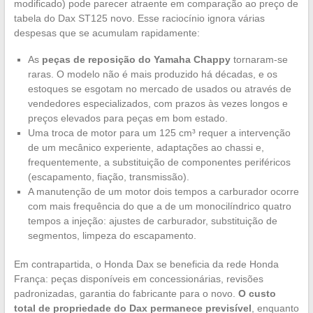
modificado) pode parecer atraente em comparação ao preço de
tabela do Dax ST125 novo. Esse raciocínio ignora várias
despesas que se acumulam rapidamente:
As
peças de reposição do Yamaha Chappy
tornaram-se
raras. O modelo não é mais produzido há décadas, e os
estoques se esgotam no mercado de usados ou através de
vendedores especializados, com prazos às vezes longos e
preços elevados para peças em bom estado.
Uma troca de motor para um 125 cm³ requer a intervenção
de um mecânico experiente, adaptações ao chassi e,
frequentemente, a substituição de componentes periféricos
(escapamento, fiação, transmissão).
A manutenção de um motor dois tempos a carburador ocorre
com mais frequência do que a de um monocilíndrico quatro
tempos a injeção: ajustes de carburador, substituição de
segmentos, limpeza do escapamento.
Em contrapartida, o Honda Dax se beneficia da rede Honda
França: peças disponíveis em concessionárias, revisões
padronizadas, garantia do fabricante para o novo.
O custo
total de propriedade do Dax permanece previsível
, enquanto