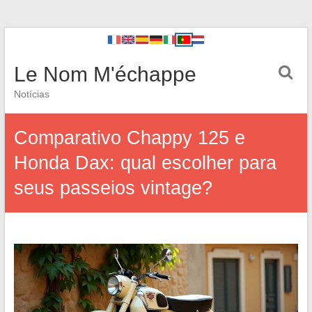
Le Nom M'échappe
Notícias
Comparativo Chappy 125 e
Honda Dax: qual escolher para
seus passeios vintage?