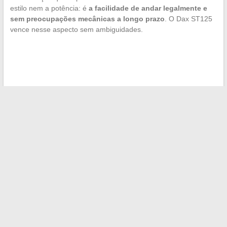
estilo nem a potência: é
a facilidade de andar legalmente e
sem preocupações mecânicas a longo prazo
. O Dax ST125
vence nesse aspecto sem ambiguidades.
←
Tudo sobre a presença obrigatória na educação infantil: