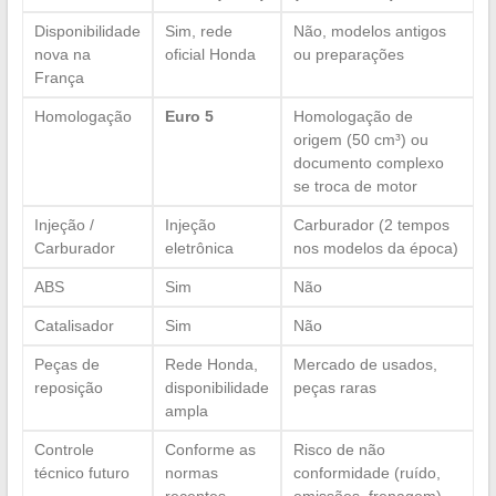
Disponibilidade
Sim, rede
Não, modelos antigos
nova na
oficial Honda
ou preparações
França
Homologação
Euro 5
Homologação de
origem (50 cm³) ou
documento complexo
se troca de motor
Injeção /
Injeção
Carburador (2 tempos
Carburador
eletrônica
nos modelos da época)
ABS
Sim
Não
Catalisador
Sim
Não
Peças de
Rede Honda,
Mercado de usados,
reposição
disponibilidade
peças raras
ampla
Controle
Conforme as
Risco de não
técnico futuro
normas
conformidade (ruído,
recentes
emissões, frenagem)