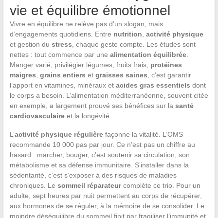
vie et équilibre émotionnel
Vivre en équilibre ne relève pas d’un slogan, mais
d’engagements quotidiens. Entre
nutrition
,
activité physique
et gestion du
stress
, chaque geste compte. Les études sont
nettes : tout commence par une
alimentation équilibrée
.
Manger varié, privilégier légumes, fruits frais,
protéines
maigres
,
grains entiers
et
graisses saines
, c’est garantir
l’apport en vitamines, minéraux et
acides gras essentiels
dont
le corps a besoin. L’alimentation méditerranéenne, souvent citée
en exemple, a largement prouvé ses bénéfices sur la
santé
cardiovasculaire
et la longévité.
L’
activité physique régulière
façonne la vitalité. L’OMS
recommande 10 000 pas par jour. Ce n’est pas un chiffre au
hasard : marcher, bouger, c’est soutenir sa circulation, son
métabolisme et sa défense immunitaire. S’installer dans la
sédentarité, c’est s’exposer à des risques de maladies
chroniques. Le
sommeil réparateur
complète ce trio. Pour un
adulte, sept heures par nuit permettent au corps de récupérer,
aux hormones de se réguler, à la mémoire de se consolider. Le
moindre déséquilibre du sommeil finit par fragiliser l’immunité et