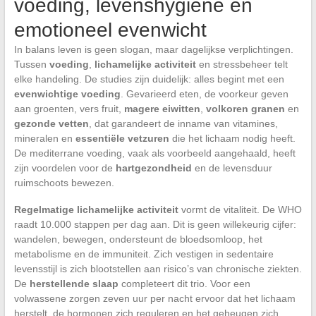
voeding, levenshygiëne en
emotioneel evenwicht
In balans leven is geen slogan, maar dagelijkse verplichtingen.
Tussen
voeding
,
lichamelijke activiteit
en stressbeheer telt
elke handeling. De studies zijn duidelijk: alles begint met een
evenwichtige voeding
. Gevarieerd eten, de voorkeur geven
aan groenten, vers fruit,
magere eiwitten
,
volkoren granen
en
gezonde vetten
, dat garandeert de inname van vitamines,
mineralen en
essentiële vetzuren
die het lichaam nodig heeft.
De mediterrane voeding, vaak als voorbeeld aangehaald, heeft
zijn voordelen voor de
hartgezondheid
en de levensduur
ruimschoots bewezen.
Regelmatige lichamelijke activiteit
vormt de vitaliteit. De WHO
raadt 10.000 stappen per dag aan. Dit is geen willekeurig cijfer:
wandelen, bewegen, ondersteunt de bloedsomloop, het
metabolisme en de immuniteit. Zich vestigen in sedentaire
levensstijl is zich blootstellen aan risico’s van chronische ziekten.
De
herstellende slaap
completeert dit trio. Voor een
volwassene zorgen zeven uur per nacht ervoor dat het lichaam
herstelt, de hormonen zich reguleren en het geheugen zich