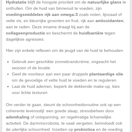
Hydratatie
blijft de hoogste prioriteit om de
natuurlijke glans
te
onthullen. Om de huid van binnenuit te voeden, zijn
voedingsmiddelen rijk aan omega-3
zoals noten, lijnzaad of
vette vis, en kleurrijke groenten en fruit, rijk aan
antioxidanten
,
aan te raden. Deze inname draagt bij aan de
collageenproductie
en beschermt de
huidbarrière
tegen
dagelijkse agressies.
Hier zijn enkele reflexen om de jeugd van de huid te behouden:
Gebruik een geschikte zonnebrandcrème, ongeacht het
seizoen of de locatie
Geef de voorkeur aan een paar druppels
plantaardige olie
om de gevoelige of vette huid te voeden en te reguleren
Laat de huid ademen, beperk de dekkende make-up, kies
voor lichte texturen
Om verder te gaan, steunt de schoonheidsroutine ook op een
coherente levensstijl: een goede slaap, stressbeheer door
ademhaling
of ontspanning, en regelmatige lichamelijke
activiteit. De darmmicrobiota, te vaak vergeten, beïnvloedt ook
de uiterlijke schoonheid. Inzetten op
probiotica
en de voeding