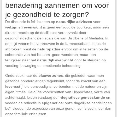
benadering aannemen om voor
je gezondheid te zorgen?
De discussie is fel: inzetten op
natuurlijke adviezen
voor
welzijn
en
evenwicht
is geen eenvoudige voorkeur, maar een
directe reactie op de desillusies veroorzaakt door
gezondheidschandalen zoals die van Distilbène of Mediator. In
een tijd waarin het vertrouwen in de farmaceutische industrie
afbrokkelt, kiest de
naturopathie
ervoor om in te zetten op de
coherentie van het lichaam: geen wonderen, maar een
terugkeer naar het
natuurlijk evenwicht
door te steunen op
voeding, beweging en emotionele beheersing.
Onderzoek naar de
blauwe zones
, die gebieden waar men
gezonde honderdjarigen tegenkomt, toont de kracht van een
levensstijl
die eenvoudig is, verbonden met de natuur en zijn
eigen ritmes. De oude voorschriften van Hippocrates, verre van
achterhaald, leiden vandaag de
integratieve geneeskunde
en
voeden de reflectie in
epigenetica
: onze dagelijkse handelingen
beïnvloeden de expressie van onze genen, soms veel meer dan
onze familiale erfenissen.