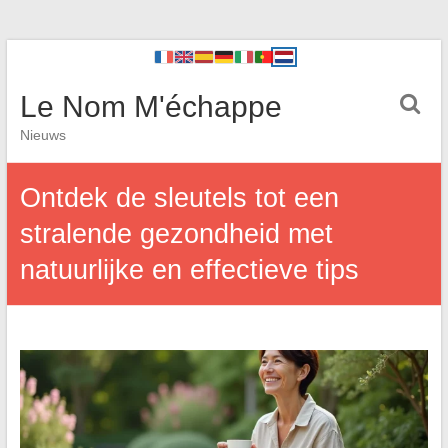
Le Nom M'échappe
Nieuws
Ontdek de sleutels tot een
stralende gezondheid met
natuurlijke en effectieve tips