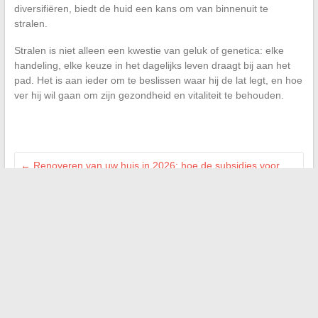
diversifiëren, biedt de huid een kans om van binnenuit te
stralen.
Stralen is niet alleen een kwestie van geluk of genetica: elke
handeling, elke keuze in het dagelijks leven draagt bij aan het
pad. Het is aan ieder om te beslissen waar hij de lat legt, en hoe
ver hij wil gaan om zijn gezondheid en vitaliteit te behouden.
←
Renoveren van uw huis in 2026: hoe de subsidies voor
energie-efficiëntie te optimaliseren
Hoe kies je het optimale gewicht van een grasrol voor een
perfecte gazon?
→
Zoeken