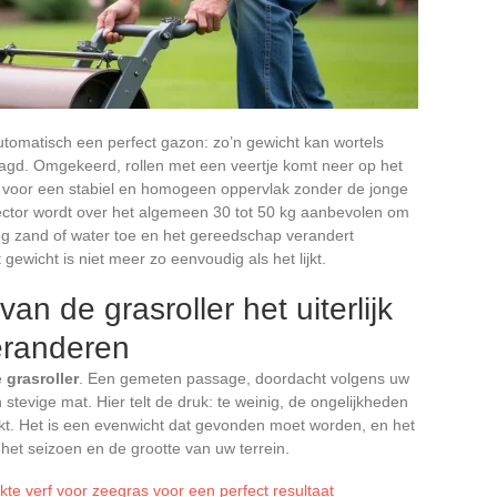
utomatisch een perfect gazon: zo’n gewicht kan wortels
agd. Omgekeerd, rollen met een veertje komt neer op het
n voor een stabiel en homogeen oppervlak zonder de jonge
 sector wordt over het algemeen 30 tot 50 kg aanbevolen om
eg zand of water toe en het gereedschap verandert
gewicht is niet meer zo eenvoudig als het lijkt.
n de grasroller het uiterlijk
eranderen
e
grasroller
. Een gemeten passage, doordacht volgens uw
 stevige mat. Hier telt de druk: te weinig, de ongelijkheden
stikt. Het is een evenwicht dat gevonden moet worden, en het
het seizoen en de grootte van uw terrein.
kte verf voor zeegras voor een perfect resultaat