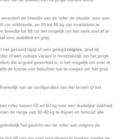
, verandert de breedte van de roller de situatie: voor een
0 cm voldoende, en 30 tot 40 kg zijn moeiteloos te
en breedte tot 98 cm het mogelijk om het werk snel af te
l voor stabiliteit en grip).
n net gezaaid tapijt of vers gelegd
rolgras
, geef de
ller of een vulbare variant is noodzakelijk om het jonge
em die al goed geworteld is, is het mogelijk om over te
zelfs de functie van beluchter toe te voegen om het gras
ankelijk van de configuraties van het terrein of het
n roller tussen 50 en 60 kg voor een duidelijke vlakheid.
nnen de range van 30-40 kg te blijven en behoud alle
eleidelijk het gewicht van de roller aan volgens de
dte (tot 98 cm) om snel vooruitgang te boeken zonder de