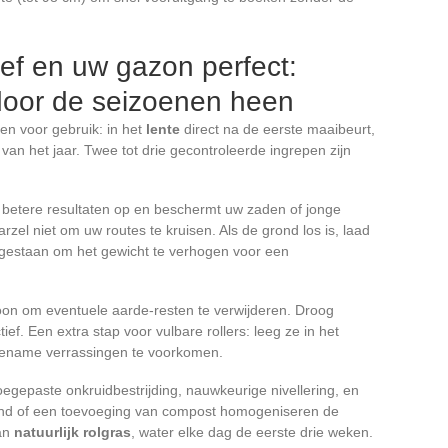
ief en uw gazon perfect:
door de seizoenen heen
pen voor gebruik: in het
lente
direct na de eerste maaibeurt,
van het jaar. Twee tot drie gecontroleerde ingrepen zijn
t betere resultaten op en beschermt uw zaden of jonge
zel niet om uw routes te kruisen. Als de grond los is, laad
egestaan om het gewicht te verhogen voor een
oon om eventuele aarde-resten te verwijderen. Droog
ef. Een extra stap voor vulbare rollers: leeg ze in het
gename verrassingen te voorkomen.
egepaste onkruidbestrijding, nauwkeurige nivellering, en
rond of een toevoeging van compost homogeniseren de
van
natuurlijk rolgras
, water elke dag de eerste drie weken.