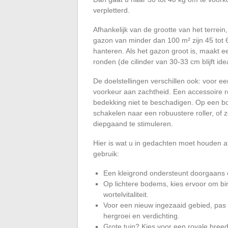
verpletterd.
Afhankelijk van de grootte van het terrein
gazon van minder dan 100 m² zijn 45 tot 6
hanteren. Als het gazon groot is, maakt e
ronden (de cilinder van 30-33 cm blijft ideaa
De doelstellingen verschillen ook: voor ee
voorkeur aan zachtheid. Een accessoire ro
bedekking niet te beschadigen. Op een bod
schakelen naar een robuustere roller, of 
diepgaand te stimuleren.
Hier is wat u in gedachten moet houden afh
gebruik:
Een kleigrond ondersteunt doorgaans ee
Op lichtere bodems, kies ervoor om bi
wortelvitaliteit.
Voor een nieuw ingezaaid gebied, pas g
hergroei en verdichting.
Grote tuin? Kies voor een royale bree