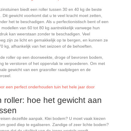
instuinen biedt een roller tussen 30 en 40 kg de beste
. Dit gewicht voorkomt dat u te veel kracht moet zetten,
onder het te beschadigen. Als u perfectionistisch bent of een
e modellen van 60 tot 80 kg aantrekkelijk vanwege hun
de druk kan weerstaan zonder te beschadigen. Veel
leeg zijn ze licht en gemakkelijk op te bergen, en kunnen ze
0 kg, afhankelijk van het seizoen of de behoeften.
n de roller op een doorweekte, droge of bevroren bodem,
ng te verstoren of het oppervlak te verpoederen. Om met
male gewicht van een grasroller raadplegen en de
rceel.
oor een perfect onderhouden tuin het hele jaar door
 roller: hoe het gewicht aan
assen
vereisen dezelfde aanpak. Klei bodem? U moet vaak kiezen
 om goed diep te egaliseren. Zandige of zeer lichte bodem?
men dat de vitaliteit van de jonge wortels wordt