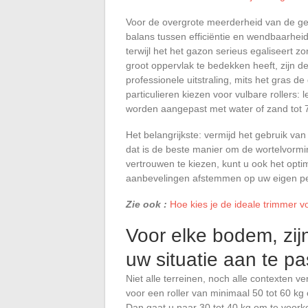
Voor de overgrote meerderheid van de gez
balans tussen efficiëntie en wendbaarheid
terwijl het het gazon serieus egaliseert z
groot oppervlak te bedekken heeft, zijn d
professionele uitstraling, mits het gras 
particulieren kiezen voor vulbare rollers: 
worden aangepast met water of zand tot 7
Het belangrijkste: vermijd het gebruik va
dat is de beste manier om de wortelvormi
vertrouwen te kiezen, kunt u ook het opti
aanbevelingen afstemmen op uw eigen pe
Zie ook :
Hoe kies je de ideale trimmer v
Voor elke bodem, zijn
uw situatie aan te p
Niet alle terreinen, noch alle contexten 
voor een roller van minimaal 50 tot 60 kg
Dan gaat u naar 30 tot 40 kg om te voorko