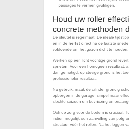
passages te vermenigvuldigen.
Houd uw roller effect
concrete methoden 
De sleutel is regelmaat. De ideale tijdstip
en in de
herfst
direct na de laatste snede 
voldoende om het gazon dicht te houden.
Werken op een licht vochtige grond lever
sprieten. Voor een homogeen resultaat, aar
dan gematigd; op stevige grond is het to
professioneler resultaat.
Na gebruik, maak de cilinder grondig sch
opbergen in de garage: simpel maar effecti
slechte seizoen om bevriezing en onaan
Ook de zorg voor de bodem is cruciaal. To
indien mogelijk een aanvulling van potg
structuur vóór het rollen. Na het leggen 