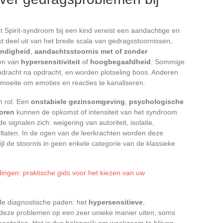
Spirit-syndroom bij een kind vereist een aandachtige en
t deel uit van het brede scala van gedragsstoornissen,
andigheid
,
aandachtsstoornis met of zonder
men van
hypersensitiviteit
of
hoogbegaafdheid
. Sommige
 opdracht na opdracht, en worden plotseling boos. Anderen
n moeite om emoties en reacties te kanaliseren.
n rol. Een
onstabiele gezinsomgeving
,
psychologische
toren
kunnen de opkomst of intensiteit van het syndroom
signalen zich: weigering van autoriteit, isolatie,
ultaten. In de ogen van de leerkrachten worden deze
wijl de stoornis in geen enkele categorie van de klassieke
dingen: praktische gids voor het kiezen van uw
t de diagnostische paden: het
hypersensitieve
,
deze problemen op een zeer unieke manier uiten, soms
apaciteiten. Het is dus belangrijk om waakzaam te blijven