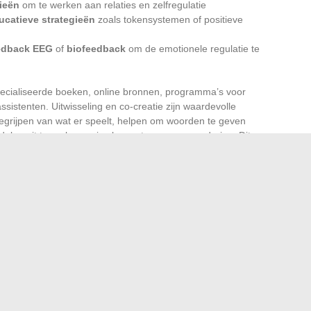
ieën
om te werken aan relaties en zelfregulatie
ucatieve strategieën
zoals tokensystemen of positieve
edback EEG
of
biofeedback
om de emotionele regulatie te
ecialiseerde boeken, online bronnen, programma’s voor
assistenten. Uitwisseling en co-creatie zijn waardevolle
begrijpen van wat er speelt, helpen om woorden te geven
elen uit te proberen, is al een stap naar verandering. Dit
 omringen, de zorgnetwerken inschakelen, de meningen van
 de mentale gezondheid van het kind en bij uitbreiding van
ezen voor actie tegenover het onbekende. Elke stap, hoe
etekent uiteindelijk de deur openen naar de mogelijkheid van
 en de balans van het hele gezin.
 een grasrol voor een perfecte gazon?