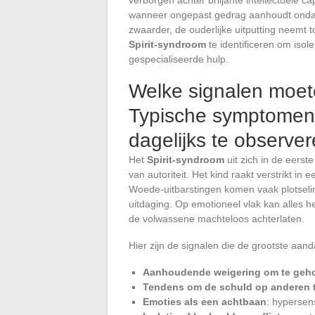
wanneer ongepast gedrag aanhoudt ondan
zwaarder, de ouderlijke uitputting neemt 
Spirit-syndroom
te identificeren om isol
gespecialiseerde hulp.
Welke signalen moe
Typische symptomen 
dagelijks te observe
Het
Spirit-syndroom
uit zich in de eers
van autoriteit. Het kind raakt verstrikt in 
Woede-uitbarstingen komen vaak plotselin
uitdaging. Op emotioneel vlak kan alles h
de volwassene machteloos achterlaten.
Hier zijn de signalen die de grootste aand
Aanhoudende weigering om te geh
Tendens om de schuld op anderen 
Emoties als een achtbaan
: hypersens