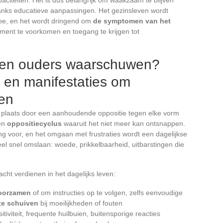
ks educatieve aanpassingen. Het gezinsleven wordt
toe, en het wordt dringend om
de symptomen van het
ement te voorkomen en toegang te krijgen tot
ten ouders waarschuwen?
en manifestaties om
ren
te plaats door een aanhoudende oppositie tegen elke vorm
een
oppositiecyclus
waaruit het niet meer kan ontsnappen.
g voor, en het omgaan met frustraties wordt een dagelijkse
eel snel omslaan: woede, prikkelbaarheid, uitbarstingen die
acht verdienen in het dagelijks leven:
oorzamen
of om instructies op te volgen, zelfs eenvoudige
te schuiven
bij moeilijkheden of fouten
itiviteit, frequente huilbuien, buitensporige reacties