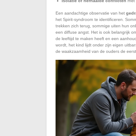
Isolatie of herhaalde conflicten
met l
Een aandachtige observatie van het
gedr
het Spirit-syndroom te identificeren. So
trekken zich terug, sommige uiten hun onb
een diffuse angst. Het is ook belangrijk om
de leeftijd te maken heeft en een aanho
wordt, het kind lijdt onder zijn eigen uit
de waakzaamheid van de ouders de eerste