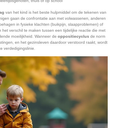
eeftijdsgenoten, thuis of op school
ag
van het kind is het beste hulpmiddel om de tekenen van
mmigen gaan de confrontatie aan met volwassenen, anderen
ehagen in fysieke klachten (buikpijn, slaapproblemen) of
 het verschil te maken tussen een tijdelijke reactie die met
udende moeilijkheid. Wanneer de
oppositiecyclus
de norm
barstingen, en het gezinsleven daardoor verstoord raakt, wordt
 verdedigingslinie.