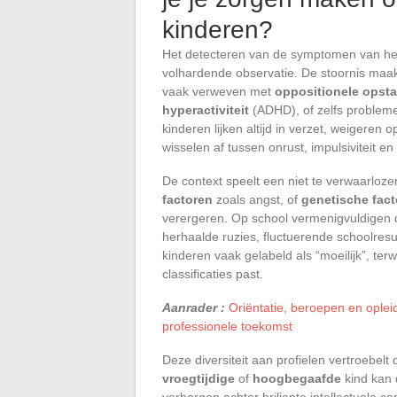
kinderen?
Het detecteren van de symptomen van het 
volhardende observatie. De stoornis maak
vaak verweven met
oppositionele opst
hyperactiviteit
(ADHD), of zelfs proble
kinderen lijken altijd in verzet, weigeren
wisselen af tussen onrust, impulsiviteit e
De context speelt een niet te verwaarloze
factoren
zoals angst, of
genetische fac
verergeren. Op school vermenigvuldigen de 
herhaalde ruzies, fluctuerende schoolres
kinderen vaak gelabeld als “moeilijk”, ter
classificaties past.
Aanrader :
Oriëntatie, beroepen en oplei
professionele toekomst
Deze diversiteit aan profielen vertroebel
vroegtijdige
of
hoogbegaafde
kind kan 
verborgen achter briljante intellectuele c