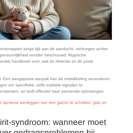
ntsnappen lange tijd aan de aandacht, verborgen achter
de persoonlijkheid worden beschouwd. Atypische
assiek handboek voor, wat de detectie en de juiste
iaal. Een aangepaste aanpak kan de ontwikkeling veranderen
n om specifieke, zelfs subtiele signalen te
standen, en leidt effectief naar passende oplossingen.
t opnieuw aanleggen van een gazon te schatten: gids en
pirit-syndroom: wanneer moet
over gedragsproblemen bij