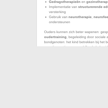
Gedragstherapieën
en
gezinstherap
Implementatie van
structurerende ed
versterking
Gebruik van
neurotherapie
,
neurofe
ondersteunen
Ouders kunnen zich beter wapenen: gesp
oudertraining
, begeleiding door sociale 
bondgenoten: het kind betrekken bij het 
aan zijn emoties en verschillende hulpmidd
traject wordt zelden alleen afgelegd: je
opgeleide professionals combineren, geeft
het hele gezin de beste kansen.
Het omgaan met het Spirit-syndroom is ki
aarzelend ook, telt. Je kind begeleiden b
hernieuwde rust, voor het kind, de ouders
←
Hoe kies je het optimale gewicht van