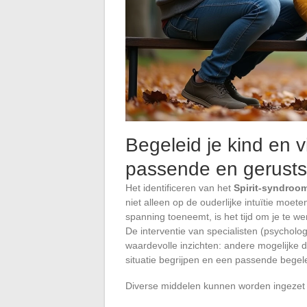
Begeleid je kind en 
passende en gerusts
Het identificeren van het
Spirit-syndroo
niet alleen op de ouderlijke intuïtie moe
spanning toeneemt, is het tijd om je te w
De interventie van specialisten (psycholo
waardevolle inzichten: andere mogelijke di
situatie begrijpen en een passende bege
Diverse middelen kunnen worden ingezet o