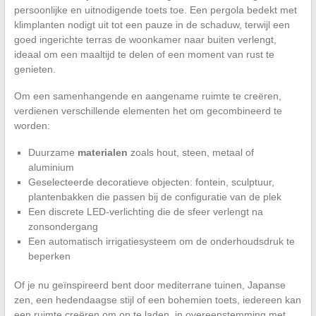
persoonlijke en uitnodigende toets toe. Een pergola bedekt met
klimplanten nodigt uit tot een pauze in de schaduw, terwijl een
goed ingerichte terras de woonkamer naar buiten verlengt,
ideaal om een maaltijd te delen of een moment van rust te
genieten.
Om een samenhangende en aangename ruimte te creëren,
verdienen verschillende elementen het om gecombineerd te
worden:
Duurzame
materialen
zoals hout, steen, metaal of
aluminium
Geselecteerde decoratieve objecten: fontein, sculptuur,
plantenbakken die passen bij de configuratie van de plek
Een discrete LED-verlichting die de sfeer verlengt na
zonsondergang
Een automatisch irrigatiesysteem om de onderhoudsdruk te
beperken
Of je nu geïnspireerd bent door mediterrane tuinen, Japanse
zen, een hedendaagse stijl of een bohemien toets, iedereen kan
een ruimte creëren om op te laden, in overeenstemming met