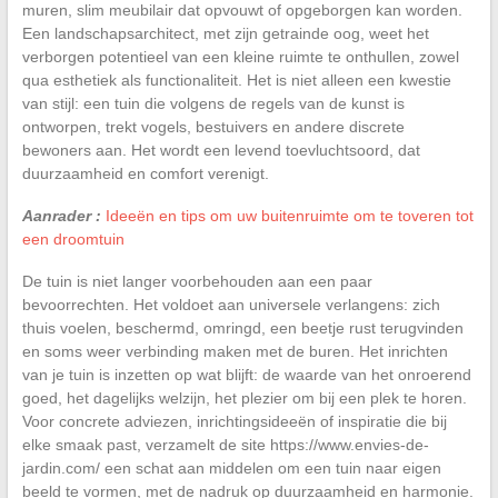
muren, slim meubilair dat opvouwt of opgeborgen kan worden.
Een landschapsarchitect, met zijn getrainde oog, weet het
verborgen potentieel van een kleine ruimte te onthullen, zowel
qua esthetiek als functionaliteit. Het is niet alleen een kwestie
van stijl: een tuin die volgens de regels van de kunst is
ontworpen, trekt vogels, bestuivers en andere discrete
bewoners aan. Het wordt een levend toevluchtsoord, dat
duurzaamheid en comfort verenigt.
Aanrader :
Ideeën en tips om uw buitenruimte om te toveren tot
een droomtuin
De tuin is niet langer voorbehouden aan een paar
bevoorrechten. Het voldoet aan universele verlangens: zich
thuis voelen, beschermd, omringd, een beetje rust terugvinden
en soms weer verbinding maken met de buren. Het inrichten
van je tuin is inzetten op wat blijft: de waarde van het onroerend
goed, het dagelijks welzijn, het plezier om bij een plek te horen.
Voor concrete adviezen, inrichtingsideeën of inspiratie die bij
elke smaak past, verzamelt de site https://www.envies-de-
jardin.com/ een schat aan middelen om een tuin naar eigen
beeld te vormen, met de nadruk op duurzaamheid en harmonie.