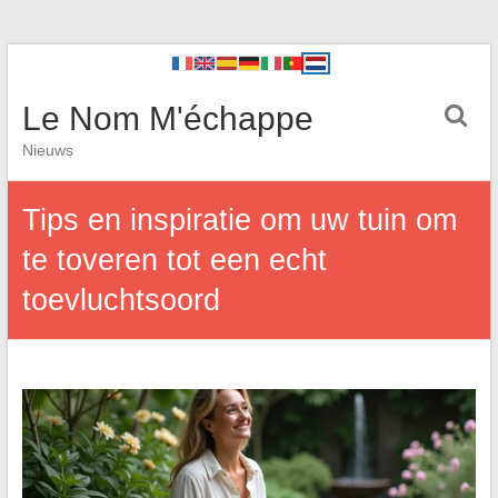
Le Nom M'échappe
Nieuws
Tips en inspiratie om uw tuin om
te toveren tot een echt
toevluchtsoord