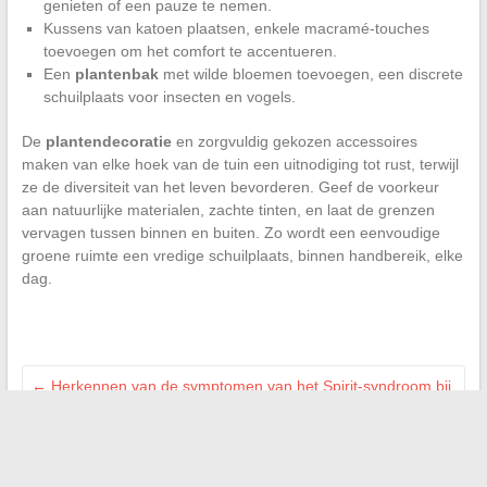
genieten of een pauze te nemen.
Kussens van katoen plaatsen, enkele macramé-touches
toevoegen om het comfort te accentueren.
Een
plantenbak
met wilde bloemen toevoegen, een discrete
schuilplaats voor insecten en vogels.
De
plantendecoratie
en zorgvuldig gekozen accessoires
maken van elke hoek van de tuin een uitnodiging tot rust, terwijl
ze de diversiteit van het leven bevorderen. Geef de voorkeur
aan natuurlijke materialen, zachte tinten, en laat de grenzen
vervagen tussen binnen en buiten. Zo wordt een eenvoudige
groene ruimte een vredige schuilplaats, binnen handbereik, elke
dag.
←
Herkennen van de symptomen van het Spirit-syndroom bij
kinderen: gids voor ouders
Begrijp de redenen voor de afwijzing van PayPal-betalingen
en hoe je dit eenvoudig kunt oplossen
→