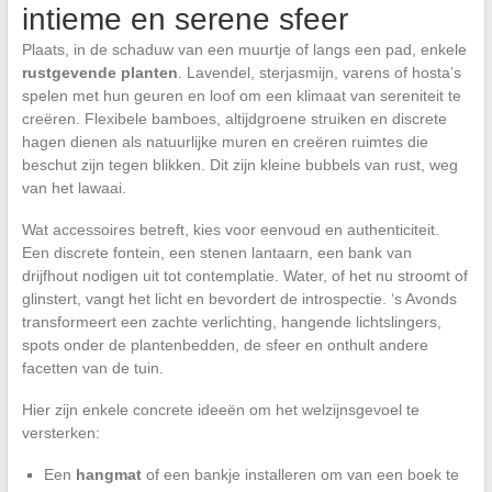
intieme en serene sfeer
Plaats, in de schaduw van een muurtje of langs een pad, enkele
rustgevende planten
. Lavendel, sterjasmijn, varens of hosta’s
spelen met hun geuren en loof om een klimaat van sereniteit te
creëren. Flexibele bamboes, altijdgroene struiken en discrete
hagen dienen als natuurlijke muren en creëren ruimtes die
beschut zijn tegen blikken. Dit zijn kleine bubbels van rust, weg
van het lawaai.
Wat accessoires betreft, kies voor eenvoud en authenticiteit.
Een discrete fontein, een stenen lantaarn, een bank van
drijfhout nodigen uit tot contemplatie. Water, of het nu stroomt of
glinstert, vangt het licht en bevordert de introspectie. ‘s Avonds
transformeert een zachte verlichting, hangende lichtslingers,
spots onder de plantenbedden, de sfeer en onthult andere
facetten van de tuin.
Hier zijn enkele concrete ideeën om het welzijnsgevoel te
versterken:
Een
hangmat
of een bankje installeren om van een boek te