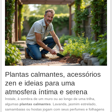
Plantas calmantes, acessórios
zen e ideias para uma
atmosfera íntima e serena
Instale, à sombra de um muro ou ao longo de uma trilha,
algumas
plantas calmantes
. Lavanda, jasmim estrelado,
samambaias ou hostas jogam com seus perfumes e folhagens