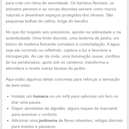
para criar um clima de serenidade. Os bambus flexíveis, os
arbustos perenes e as cercas discretas servem como muros
naturais e desenham espaços protegidos dos olhares. São
pequenas bolhas de calma, longe do barulho.
No que diz respeito aos acessórios, aposte na sobriedade e na
autenticidade. Uma fonte discreta, uma lanterna de pedra, um
banco de madeira flutuante convidam à contemplação. A água,
seja ela correndo ou refletindo, captura a luz e favorece a
introspecção. Ao cair da noite, uma iluminação suave, cordões
de luz pendurados, spots sob os canteiros, transforma a
atmosfera e revela outras facetas do jardim.
Aqui estão algumas ideias concretas para reforçar a sensação
de bem-estar:
Instalar um
hamaca
ou um sofá para saborear um livro ou
tirar uma pausa.
Dispor almofadas de algodão, alguns toques de macramê
para acentuar o conforto.
Adicionar uma
jardineira
de flores silvestres, refúgio discreto
para insetos e pássaros.