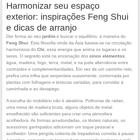
Harmonizar seu espaço
exterior: inspirações Feng Shui
e dicas de arranjo
Dar forma ao seu
jardim
é buscar o equilíbrio, à maneira do
Feng Shui
. Esta filosofia vinda da Ásia baseia-se na circulação
harmoniosa do
Chi
, essa energia que anima os lugares e os
seres. O segredo está na encenação dos
cinco elementos
,
água, madeira, fogo, terra, metal, e na justa alternância entre
contrastes e complementaridades. Em vez de um caminho reto,
prefira uma trilha que serpenteia suavemente, contornada por
plantas com folhagens e texturas variadas, para convidar à
caminhada e ao desapego.
A escolha do mobiliário não é aleatória. Poltronas de rattan,
uma mesa de madeira bruta, alguns objetos de metal
envelhecido são suficientes para criar uma atmosfera
acolhedora. As formas arredondadas, os têxteis naturais, os
acessórios garimpados adicionam um toque pessoal e
acolhedor. Uma pérgola coberta de trepadeiras convida à pausa
à sombra, enquanto um terraço bem arranjado prolonga a sala