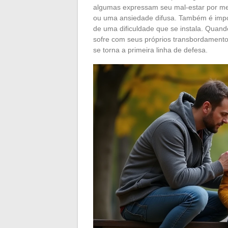
algumas expressam seu mal-estar por meio
ou uma ansiedade difusa. Também é impor
de uma dificuldade que se instala. Quan
sofre com seus próprios transbordamentos,
se torna a primeira linha de defesa.