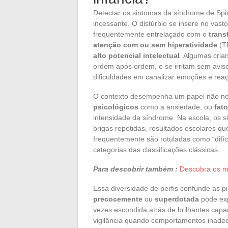
Detectar os sintomas da síndrome de Spi
incessante. O distúrbio se insere no vas
frequentemente entrelaçado com o
trans
atenção com ou sem hiperatividade
(T
alto potencial intelectual
. Algumas cria
ordem após ordem, e se irritam sem aviso
dificuldades em canalizar emoções e rea
O contexto desempenha um papel não ne
psicológicos
como a ansiedade, ou
fat
intensidade da síndrome. Na escola, os si
brigas repetidas, resultados escolares qu
frequentemente são rotuladas como “difí
categorias das classificações clássicas.
Para descobrir também :
Descubra os m
Essa diversidade de perfis confunde as pi
precocemente
ou
superdotada
pode exp
vezes escondida atrás de brilhantes capac
vigilância quando comportamentos inadeq