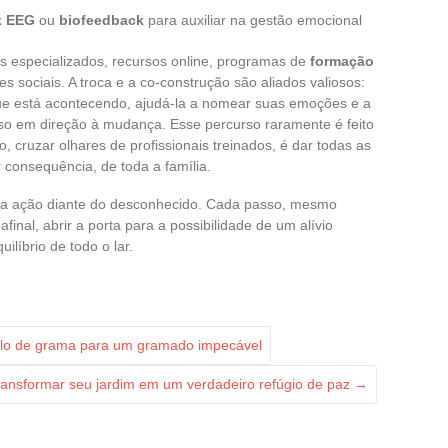
k EEG
ou
biofeedback
para auxiliar na gestão emocional
os especializados, recursos online, programas de
formação
 sociais. A troca e a co-construção são aliados valiosos:
ue está acontecendo, ajudá-la a nomear suas emoções e a
sso em direção à mudança. Esse percurso raramente é feito
io, cruzar olhares de profissionais treinados, é dar todas as
 consequência, de toda a família.
er a ação diante do desconhecido. Cada passo, mesmo
afinal, abrir a porta para a possibilidade de um alívio
ilíbrio de todo o lar.
olo de grama para um gramado impecável
transformar seu jardim em um verdadeiro refúgio de paz
→