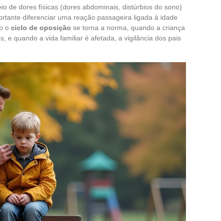
 de dores físicas (dores abdominais, distúrbios do sono)
tante diferenciar uma reação passageira ligada à idade
do o
ciclo de oposição
se torna a norma, quando a criança
 e quando a vida familiar é afetada, a vigilância dos pais