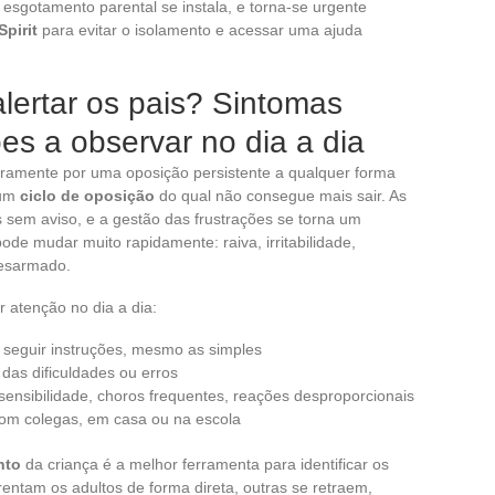
o esgotamento parental se instala, e torna-se urgente
pirit
para evitar o isolamento e acessar uma ajuda
lertar os pais? Sintomas
ões a observar no dia a dia
iramente por uma oposição persistente a qualquer forma
 um
ciclo de oposição
do qual não consegue mais sair. As
 sem aviso, e a gestão das frustrações se torna um
pode mudar muito rapidamente: raiva, irritabilidade,
desarmado.
 atenção no dia a dia:
seguir instruções, mesmo as simples
 das dificuldades ou erros
rsensibilidade, choros frequentes, reações desproporcionais
om colegas, em casa ou na escola
nto
da criança é a melhor ferramenta para identificar os
rentam os adultos de forma direta, outras se retraem,