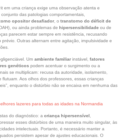
rit em uma criança exige uma observação atenta e
to conjunto das patologias comportamentais,
torno opositor desafiador
, o
transtorno do déficit de
DAH), ou ainda problemas de
hipersensibilidade
ou de
nças parecem estar sempre em resistência, recusando
 prévio. Outras alternam entre agitação, impulsividade e
ções.
gligenciável. Um
ambiente familiar
instável,
fatores
ores genéticos
podem acentuar o surgimento ou a
nais se multiplicam: recusa da autoridade, isolamento,
e flutuam. Aos olhos dos professores, essas crianças
ceis”, enquanto o distúrbio não se encaixa em nenhuma das
elhores lazeres para todas as idades na Normandia
stas do diagnóstico: a
criança hipersensível
,
ressar esses distúrbios de uma maneira muito singular, às
idades intelectuais. Portanto, é necessário manter a
uados persistem apesar de ajustes educacionais. O