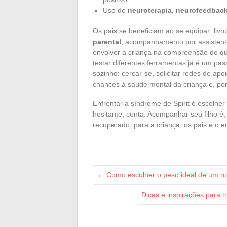
Uso de
neuroterapia
,
neurofeedbac
Os pais se beneficiam ao se equipar: livr
parental
, acompanhamento por assistentes
envolver a criança na compreensão do q
testar diferentes ferramentas já é um pa
sozinho: cercar-se, solicitar redes de apo
chances à saúde mental da criança e, por
Enfrentar a síndrome de Spirit é escolh
hesitante, conta. Acompanhar seu filho é, 
recuperado, para a criança, os pais e o equ
←
Como escolher o peso ideal de um r
Dicas e inspirações para 