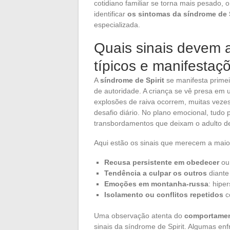
cotidiano familiar se torna mais pesado, 
identificar
os sintomas da síndrome de S
especializada.
Quais sinais devem a
típicos e manifestaç
A
síndrome de Spirit
se manifesta prime
de autoridade. A criança se vê presa em
explosões de raiva ocorrem, muitas vezes
desafio diário. No plano emocional, tudo 
transbordamentos que deixam o adulto 
Aqui estão os sinais que merecem a maior
Recusa persistente em obedecer
ou 
Tendência a culpar os outros
diante
Emoções em montanha-russa
: hipe
Isolamento ou conflitos repetidos
c
Uma observação atenta do
comportame
sinais da síndrome de Spirit. Algumas enf