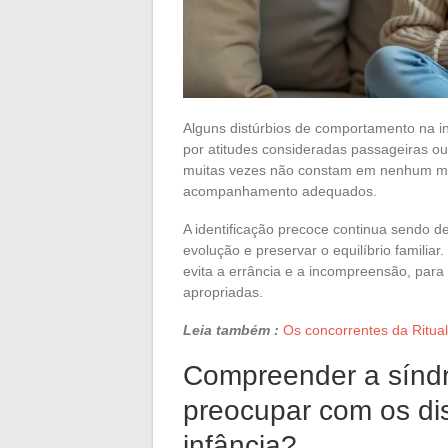
Alguns distúrbios de comportamento na i
por atitudes consideradas passageiras ou
muitas vezes não constam em nenhum man
acompanhamento adequados.
A identificação precoce continua sendo d
evolução e preservar o equilíbrio familiar
evita a errância e a incompreensão, para
apropriadas.
Leia também :
Os concorrentes da Ritua
Compreender a síndr
preocupar com os di
infância?