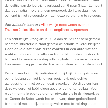
De wet van 26 juli 2019 voor een school van vertrouwen heeft
de leeftijd van de leerplicht verlaagd van 6 naar 3 jaar. Een punt
dat regelmatig misverstanden genereert: de halve dag in de
ochtend is niet voldoende om aan deze verplichting te voldoen.
Aanvullende lectuur :
Alles wat je moet weten over de
Fazekas 2 classificatie en de belangrijkste symptomen
Een schriftelijke vraag die in 2023 aan de Senaat werd gesteld,
heeft het ministerie in staat gesteld de situatie te verduidelijken.
Geen enkele nationale tekst voorziet in een automatisch
recht op alleen ochtendbezoek
in de kleuterklas. Ouders die
hun kind halverwege de dag willen ophalen, moeten expliciete
toestemming krijgen van de directeur of directeur van de school.
Deze uitzondering blijft individueel en tijdelijk. Ze is gebaseerd
op het belang van het kind (vermoeidheid, geleidelijke
aanpassing) en niet op een gezinsvoorkeur. De directeur kan
deze weigeren of beëindigen gedurende het schooljaar. Voor
meer informatie over de uren en afwezigheid in de kleuterklas
op Carnet de Bébé, wordt het onderwerp daar gedetailleerd
behandeld met de bijzondere gevallen met betrekking tot de