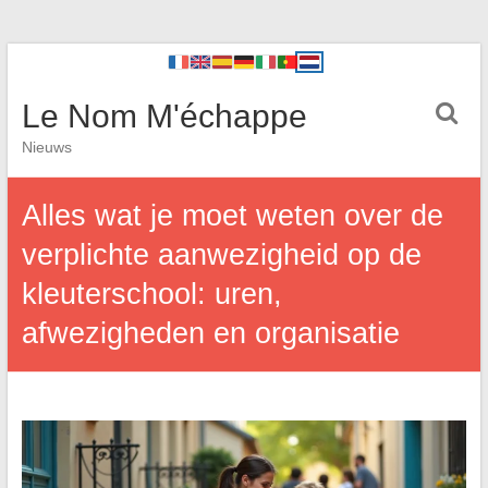
Le Nom M'échappe
Nieuws
Alles wat je moet weten over de
verplichte aanwezigheid op de
kleuterschool: uren,
afwezigheden en organisatie